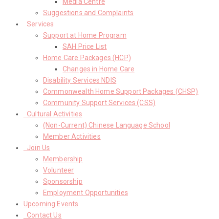
Media Centre
Suggestions and Complaints
Services
Support at Home Program
SAH Price List
Home Care Packages (HCP)
Changes in Home Care
Disability Services NDIS
Commonwealth Home Support Packages (CHSP)
Community Support Services (CSS)
Cultural Activities
(Non-Current) Chinese Language School
Member Activities
Join Us
Membership
Volunteer
Sponsorship
Employment Opportunities
Upcoming Events
Contact Us